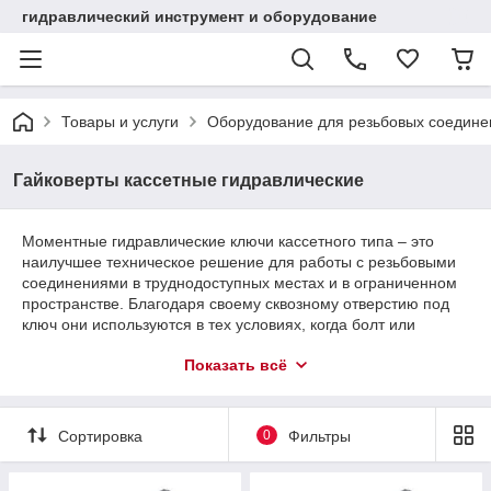
гидравлический инструмент и оборудование
Товары и услуги
Оборудование для резьбовых соедине
Гайковерты кассетные гидравлические
Моментные гидравлические ключи кассетного типа – это
наилучшее техническое решение для работы с резьбовыми
соединениями в труднодоступных местах и в ограниченном
пространстве. Благодаря своему сквозному отверстию под
ключ они используются в тех условиях, когда болт или
шпилька значительно выступают над гайкой. Они легко
Показать всё
справляются с задачами, которые не могут выполнить
торцевые гайковерты
, при этом не уступая им в мощности и
надежности. Модельный ряд включат себя кассетные
гидрогайковерты с диапазоном мощности затяжки от 4900
Сортировка
0
Фильтры
до 23730 Nm, предназначенных для работы с гайками и
болтами с размерами от 19 до 125 мм.