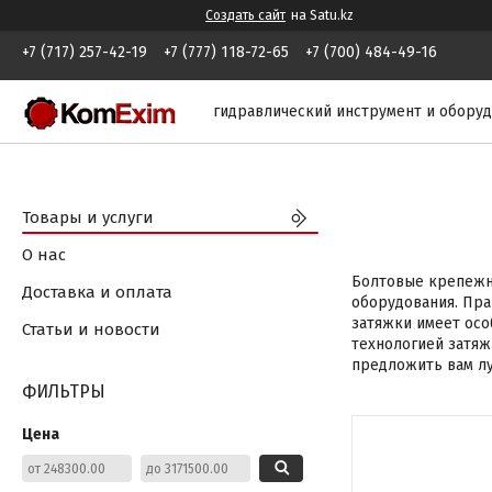
Создать сайт
на Satu.kz
+7 (717) 257-42-19
+7 (777) 118-72-65
+7 (700) 484-49-16
гидравлический инструмент и обору
Товары и услуги
О нас
Болтовые крепежн
Доставка и оплата
оборудования. Пра
затяжки имеет осо
Статьи и новости
технологией затяж
предложить вам л
ФИЛЬТРЫ
Цена