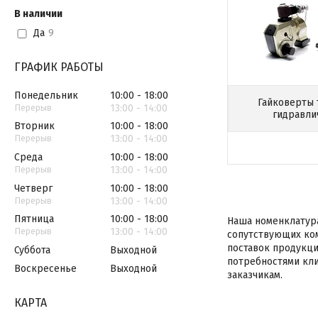
В наличии
Да
9
ГРАФИК РАБОТЫ
Понедельник
10:00
18:00
Гайковерты
13:00
14:00
гидравли
Вторник
10:00
18:00
13:00
14:00
Среда
10:00
18:00
13:00
14:00
Четверг
10:00
18:00
13:00
14:00
Пятница
10:00
18:00
Наша номенклатур
13:00
14:00
сопутствующих ком
поставок продукци
Суббота
Выходной
потребностями кли
Воскресенье
Выходной
заказчикам.
КАРТА