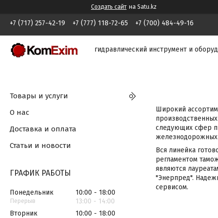
Создать сайт
на Satu.kz
+7 (717) 257-42-19
+7 (777) 118-72-65
+7 (700) 484-49-16
гидравлический инструмент и обору
Товары и услуги
Широкий ассортим
О нас
производственных
следующих сфер п
Доставка и оплата
железнодорожных п
Статьи и новости
Вся линейка готов
регламентом тамож
являются лауреатам
ГРАФИК РАБОТЫ
"Энерпред". Надеж
сервисом.
Понедельник
10:00
18:00
13:00
14:00
Вторник
10:00
18:00