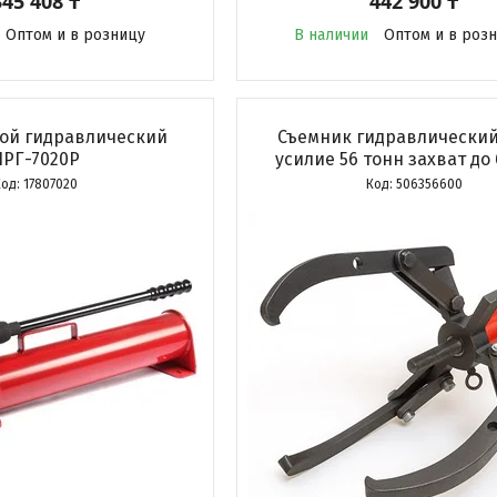
345 408 ₸
442 900 ₸
Оптом и в розницу
В наличии
Оптом и в роз
ной гидравлический
Съемник гидравлический
НРГ-7020Р
усилие 56 тонн захват до
17807020
506356600