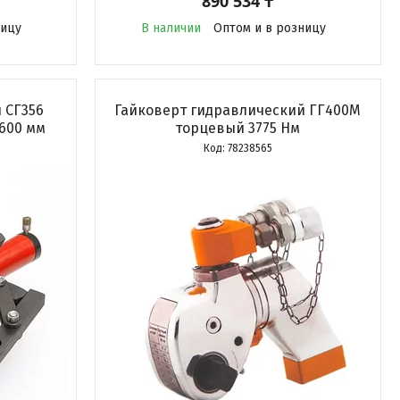
890 534 ₸
ницу
В наличии
Оптом и в розницу
 СГ356
Гайковерт гидравлический ГГ400М
 600 мм
торцевый 3775 Нм
78238565