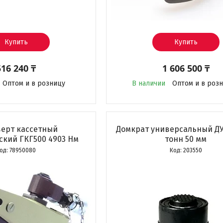
Купить
Купить
516 240 ₸
1 606 500 ₸
Оптом и в розницу
В наличии
Оптом и в роз
верт касcетный
Домкрат универсальный ДУ
ский ГКГ500 4903 Нм
тонн 50 мм
78950080
203550