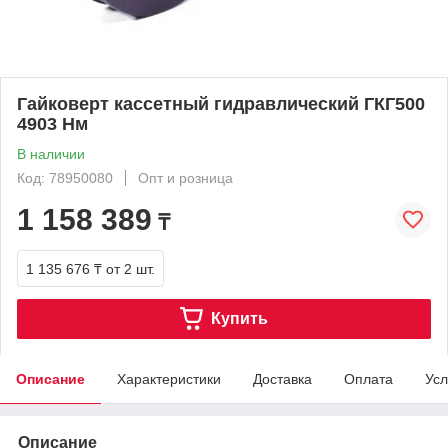
Гайковерт касcетный гидравлический ГКГ500
4903 Нм
В наличии
Код: 78950080
Опт и розница
1 158 389
₸
1 135 676 ₸
от 2 шт.
Купить
Описание
Характеристики
Доставка
Оплата
Усл
Описание