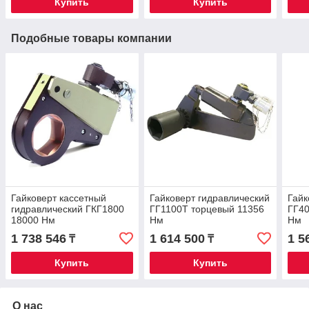
Купить
Купить
Подобные товары компании
Гайковерт кассетный
Гайковерт гидравлический
Гайк
гидравлический ГКГ1800
ГГ1100Т торцевый 11356
ГГ4
18000 Нм
Нм
Нм
1 738 546
1 614 500
1 5
₸
₸
Купить
Купить
О нас