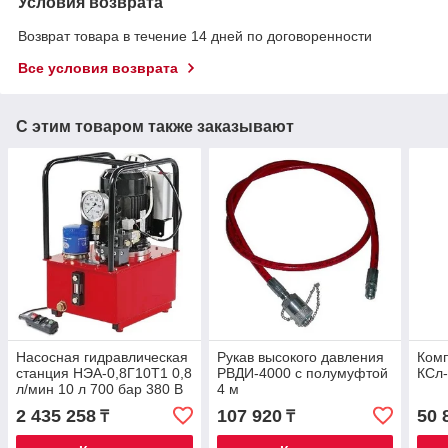
Условия возврата
Возврат товара в течение 14 дней по договоренности
Все условия возврата
С этим товаром также заказывают
Насосная гидравлическая
Рукав высокого давления
Комп
станция НЭА-0,8Г10Т1 0,8
РВДИ-4000 с полумуфтой
КСл
л/мин 10 л 700 бар 380 В
4 м
2 435 258
107 920
50 
₸
₸