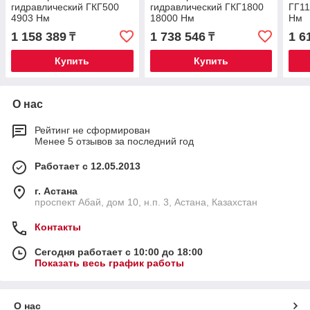
гидравлический ГКГ500
гидравлический ГКГ1800
ГГ11
4903 Нм
18000 Нм
Нм
1 158 389
1 738 546
1 6
₸
₸
Купить
Купить
О нас
Рейтинг не сформирован
Менее 5 отзывов за последний год
Работает с 12.05.2013
г. Астана
проспект Абай, дом 10, н.п. 3, Астана, Казахстан
Контакты
Сегодня работает с 10:00 до 18:00
Показать весь график работы
О нас