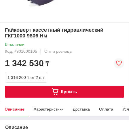
Гайковерт кассетный гидравлический
ГКГ1000 9806 Нм
В наличии
Код: 7901000105
Опт и розница
1 342 530
₸
1 316 200 ₸
от 2 шт.
Купить
Описание
Характеристики
Доставка
Оплата
Усл
Описание