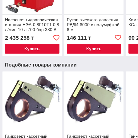
Насосная гидравлическая
Рукав высокого давления
Комп
станция НЭА-0,8Г10Т1 0,8
РВДИ-6000 с полумуфтой
КСл
л/мин 10 л 700 бар 380 В
6 м
2 435 258
146 111
90 
₸
₸
Купить
Купить
Подобные товары компании
Гайковерт касcетный
Гайковерт кассетный
Гайк