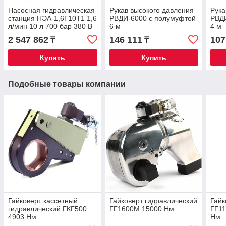
Насосная гидравлическая
Рукав высокого давления
Рука
станция НЭА-1,6Г10Т1 1,6
РВДИ-6000 с полумуфтой
РВД
л/мин 10 л 700 бар 380 В
6 м
4 м
2 547 862
146 111
107
₸
₸
Купить
Купить
Подобные товары компании
Гайковерт касcетный
Гайковерт гидравлический
Гайк
гидравлический ГКГ500
ГГ1600М 15000 Нм
ГГ11
4903 Нм
Нм