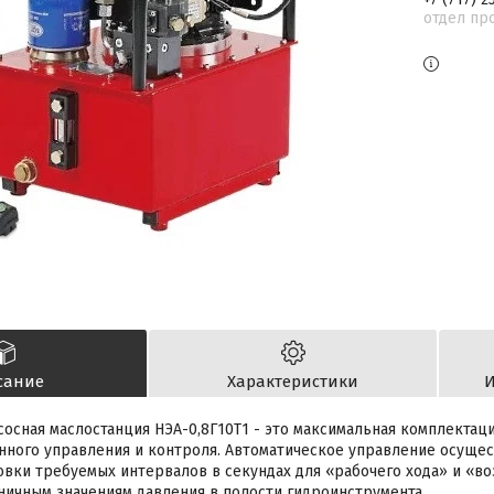
отдел пр
сание
Характеристики
И
сосная маслостанция НЭА-0,8Г10Т1 - это максимальная комплектаци
нного управления и контроля. Автоматическое управление осуще
овки требуемых интервалов в секундах для «рабочего хода» и «во
ничным значениям давления в полости гидроинструмента.