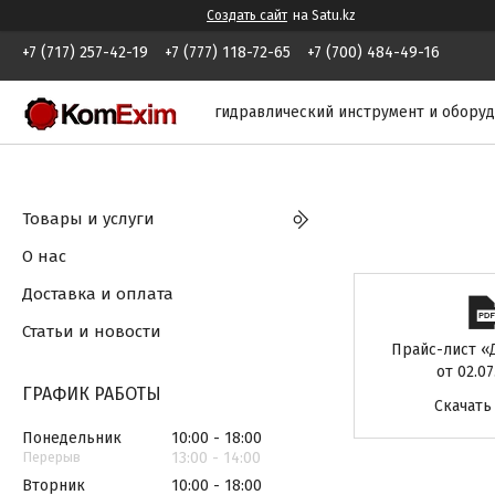
Создать сайт
на Satu.kz
+7 (717) 257-42-19
+7 (777) 118-72-65
+7 (700) 484-49-16
гидравлический инструмент и обору
Товары и услуги
О нас
Доставка и оплата
Статьи и новости
Прайс-лист «
02.07
ГРАФИК РАБОТЫ
Скачать
Понедельник
10:00
18:00
13:00
14:00
Вторник
10:00
18:00