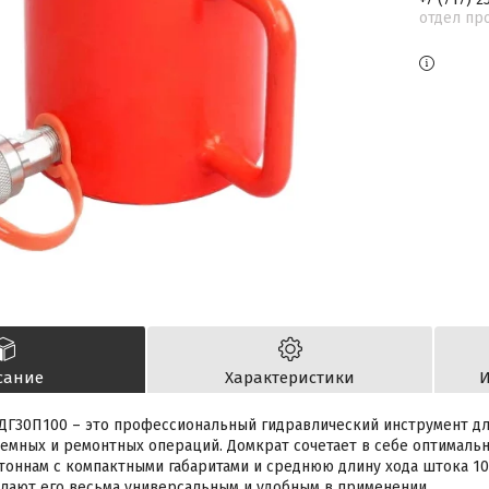
отдел пр
сание
Характеристики
И
 ДГ30П100 – это профессиональный гидравлический инструмент д
емных и ремонтных операций. Домкрат сочетает в себе оптимал
 тоннам с компактными габаритами и среднюю длину хода штока 1
лают его весьма универсальным и удобным в применении.