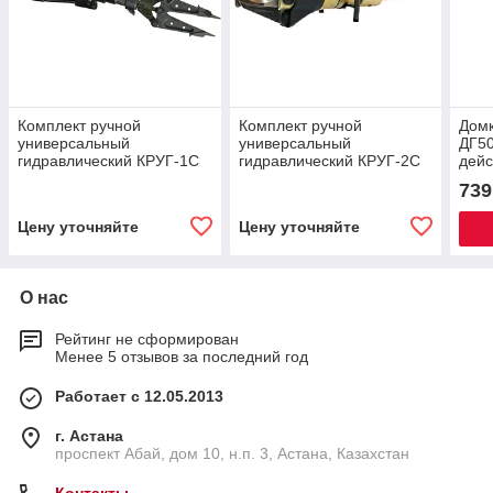
Комплект ручной
Комплект ручной
Домк
универсальный
универсальный
ДГ50
гидравлический КРУГ-1C
гидравлический КРУГ-2С
дейс
разжим ножницы кусачки
739
Цену уточняйте
Цену уточняйте
О нас
Рейтинг не сформирован
Менее 5 отзывов за последний год
Работает с 12.05.2013
г. Астана
проспект Абай, дом 10, н.п. 3, Астана, Казахстан