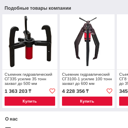
Подобные товары компании
Съемник гидравлический
Съемник гидравлический
Съем
СГ335 усилие 35 тонн
СГ3100-1 усилие 100 тонн
СГ8 
захват до 500 мм
захват до 600 мм
до 3
1 363 203
4 228 356
345
₸
₸
Купить
Купить
О нас