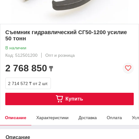
Съемник гидравлический СГ50-1200 усилие
50 тонн
В наличии
Код: 512501200
Опт и розница
2 768 850
₸
2 714 572 ₸
от 2 шт.
Купить
Описание
Характеристики
Доставка
Оплата
Усл
Описание