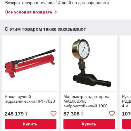
Возврат товара в течение 14 дней по договоренности
Все условия возврата
С этим товаром также заказывают
Насос ручной
Манометр с адаптером
Рука
гидравлический НРГ-7020
МА100ВУ63
РВД
виброустойчивый 1000
4 м
бар
248 179
87 306
107
₸
₸
Купить
Купить