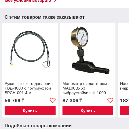
Все условия возврата
С этим товаром также заказывают
Рукав высокого давления
Манометр с адаптером
Насо
РВД-4000 c полумуфтой
МА100ВУ63
гидр
БРСН-001 4 м
виброустойчивый 1000
бар
56 769
87 306
182
₸
₸
Купить
Купить
Подобные товары компании