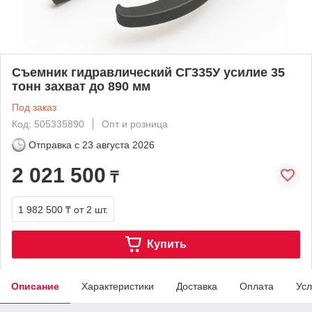
Cъемник гидравлический СГ335У усилие 35
тонн захват до 890 мм
Под заказ
Код: 505335890
Опт и розница
Отправка с
23 августа 2026
2 021 500
₸
1 982 500 ₸
от 2 шт.
Купить
Описание
Характеристики
Доставка
Оплата
Усл