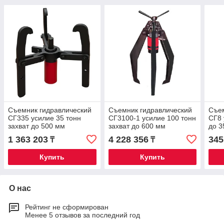
Съемник гидравлический
Съемник гидравлический
Съем
СГ335 усилие 35 тонн
СГ3100-1 усилие 100 тонн
СГ8 
захват до 500 мм
захват до 600 мм
до 3
1 363 203
4 228 356
345
₸
₸
Купить
Купить
О нас
Рейтинг не сформирован
Менее 5 отзывов за последний год