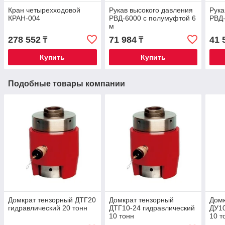
Кран четырехходовой
Рукав высокого давления
Рука
КРАН-004
РВД-6000 с полумуфтой 6
РВД
м
278 552
71 984
41 
₸
₸
Купить
Купить
Подобные товары компании
Домкрат тензорный ДТГ20
Домкрат тензорный
Домк
гидравлический 20 тонн
ДТГ10-24 гидравлический
ДУ10
10 тонн
10 т