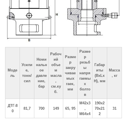
Разме
Рабоч
Разме
р
Номи
ий
р
резьб
Усили
нальн
объе
Габар
закру
ы
Моде
е,
ое
м
иты
Масса
чивае
напря
ль
тонн/
давле
масла
(BxLx
, кг
мых
гаемы
сил
ние,
,
H), мм
гаек,
х
бар
см.ку
мм
болто
б.
в
М42х3
190х2
ДТГ-8
81,7
700
149
65, 95
,
70x21
31
0
М64х4
2