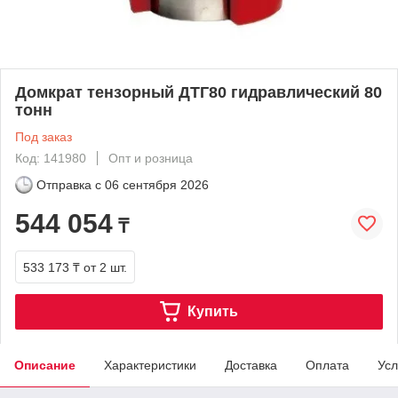
Домкрат тензорный ДТГ80 гидравлический 80
тонн
Под заказ
Код: 141980
Опт и розница
Отправка с
06 сентября 2026
544 054
₸
533 173 ₸
от 2 шт.
Купить
Описание
Характеристики
Доставка
Оплата
Усл