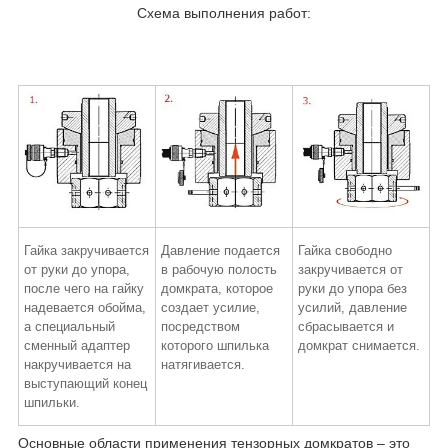
Схема выполнения работ:
Гайка закручивается
Давление подается
Гайка свободно
от руки до упора,
в рабочую полость
закручивается от
после чего на гайку
домкрата, которое
руки до упора без
надевается обойма,
создает усилие,
усилий, давление
а специальный
посредством
сбрасывается и
сменный адаптер
которого шпилька
домкрат снимается.
накручивается на
натягивается.
выступающий конец
шпильки.
Основные области применения тензорных домкратов – это