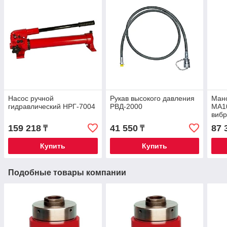
Насос ручной
Рукав высокого давления
Ман
гидравлический НРГ-7004
РВД-2000
МА1
вибр
бар
159 218
41 550
87 
₸
₸
Купить
Купить
Подобные товары компании