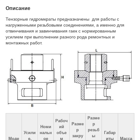
Описание
Тензорные гидромкраты предназначены для работы с
нагруженными резьбовыми соединениями, а именно для
отвинчивания и завинчивания гаек с нормированным
усилием при выполнении разного рода ремонтных и
монтажных работ.
Разме
Рабоч
Разме
р
Номи
ий
р
резьб
Усили
нальн
объе
Габар
закру
ы
Моде
е,
ое
м
иты
Масса