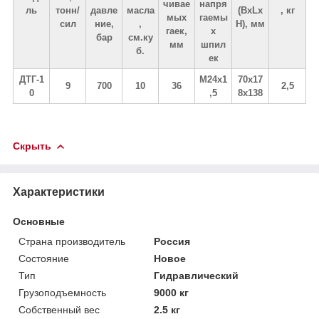
чивае
напря
ль
тонн/
давле
масла
(BxLx
, кг
мых
гаемы
сил
ние,
,
H), мм
гаек,
х
бар
см.ку
мм
шпил
б.
ек
ДТГ-1
М24х1
70х17
9
700
10
36
2,5
0
,5
8x138
Скрыть
Характеристики
Основные
Страна производитель
Россия
Состояние
Новое
Тип
Гидравлический
Грузоподъемность
9000 кг
Собственный вес
2.5 кг