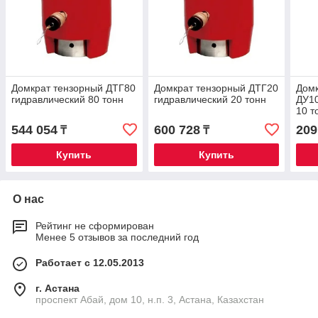
Домкрат тензорный ДТГ80
Домкрат тензорный ДТГ20
Домк
гидравлический 80 тонн
гидравлический 20 тонн
ДУ10
10 т
544 054
600 728
209
₸
₸
Купить
Купить
О нас
Рейтинг не сформирован
Менее 5 отзывов за последний год
Работает с 12.05.2013
г. Астана
проспект Абай, дом 10, н.п. 3, Астана, Казахстан