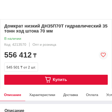
Домкрат низкий ДН35П70Т гидравлический 35
тонн ход штока 70 мм
В наличии
Код: 4213570
Опт и розница
556 412
₸
545 501 ₸
от 2 шт.
Купить
Описание
Характеристики
Доставка
Оплата
Усл
Описание