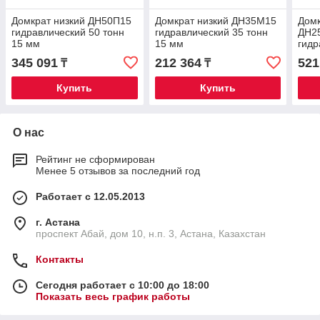
Домкрат низкий ДН50П15
Домкрат низкий ДН35М15
Домк
гидравлический 50 тонн
гидравлический 35 тонн
ДН2
15 мм
15 мм
гидр
ход 
345 091
212 364
521
₸
₸
Купить
Купить
О нас
Рейтинг не сформирован
Менее 5 отзывов за последний год
Работает с 12.05.2013
г. Астана
проспект Абай, дом 10, н.п. 3, Астана, Казахстан
Контакты
Сегодня работает с 10:00 до 18:00
Показать весь график работы