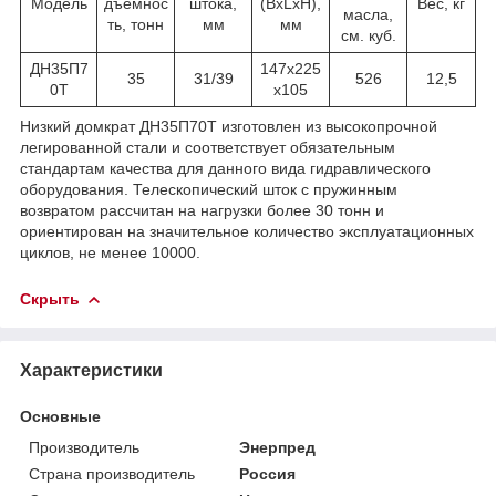
Модель
дъемнос
штока,
(BxLxH),
Вес, кг
масла,
ть, тонн
мм
мм
см. куб.
ДН35П7
147x225
35
31/39
526
12,5
0Т
x105
Низкий домкрат ДН35П70Т изготовлен из высокопрочной
легированной стали и соответствует обязательным
стандартам качества для данного вида гидравлического
оборудования. Телескопический шток с пружинным
возвратом рассчитан на нагрузки более 30 тонн и
ориентирован на значительное количество эксплуатационных
циклов, не менее 10000.
Скрыть
Характеристики
Основные
Производитель
Энерпред
Страна производитель
Россия