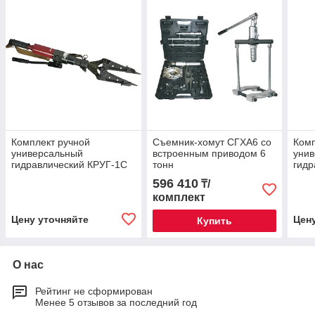
Комплект ручной
Съемник-хомут СГХА6 со
Комп
универсальный
встроенным приводом 6
уни
гидравлический КРУГ-1C
тонн
гидр
разжим ножницы кусачки
596 410
₸/
комплект
Цену уточняйте
Цен
Купить
О нас
Рейтинг не сформирован
Менее 5 отзывов за последний год