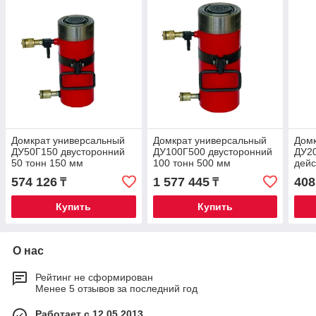
Домкрат универсальный
Домкрат универсальный
Домк
ДУ50Г150 двусторонний
ДУ100Г500 двусторонний
ДУ20
50 тонн 150 мм
100 тонн 500 мм
дейс
574 126
1 577 445
408
₸
₸
Купить
Купить
О нас
Рейтинг не сформирован
Менее 5 отзывов за последний год
Работает с 12.05.2013