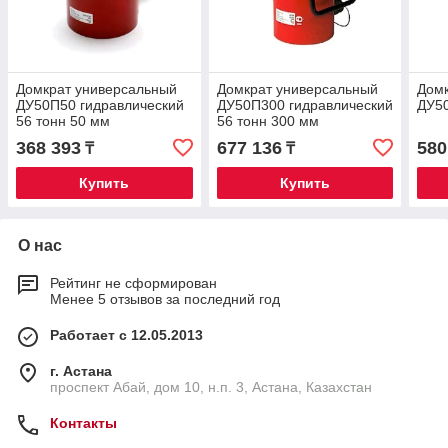
Домкрат универсальный
Домкрат универсальный
Домк
ДУ50П50 гидравлический
ДУ50П300 гидравлический
ДУ50
56 тонн 50 мм
56 тонн 300 мм
368 393
677 136
580
₸
₸
Купить
Купить
О нас
Рейтинг не сформирован
Менее 5 отзывов за последний год
Работает с 12.05.2013
г. Астана
проспект Абай, дом 10, н.п. 3, Астана, Казахстан
Контакты