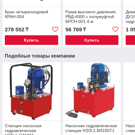
Кран четырехходовой
Рукав высокого давления
Домк
КРАН-004
РВД-4000 c полумуфтой
ДУ1
БРСН-001 4 м
гидр
300
278 552
56 769
1 0
₸
₸
Купить
Купить
Подобные товары компании
Станция насосная
Насосная гидравлическая
Насо
гидравлическая
станция НЭЭ-2,8И100Т1
ста