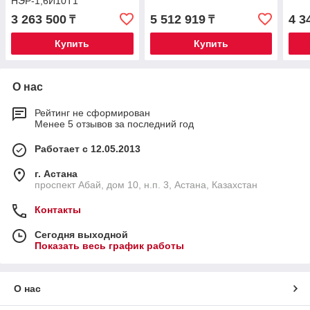
НЭР-1,6И10Т1
3 263 500
5 512 919
4 3
₸
₸
Купить
Купить
О нас
Рейтинг не сформирован
Менее 5 отзывов за последний год
Работает с 12.05.2013
г. Астана
проспект Абай, дом 10, н.п. 3, Астана, Казахстан
Контакты
Сегодня выходной
Показать весь график работы
О нас