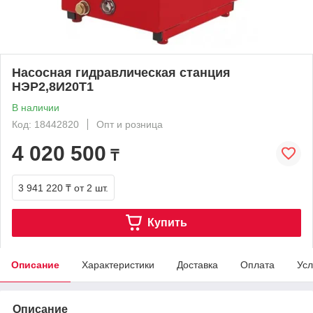
Насосная гидравлическая станция
НЭР2,8И20Т1
В наличии
Код: 18442820
Опт и розница
4 020 500
₸
3 941 220 ₸
от 2 шт.
Купить
Описание
Характеристики
Доставка
Оплата
Усл
Описание