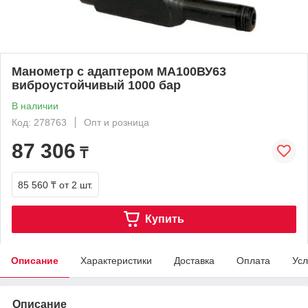
Манометр с адаптером МА100ВУ63
виброустойчивый 1000 бар
В наличии
Код: 278763
Опт и розница
87 306
₸
85 560 ₸
от 2 шт.
Купить
Описание
Характеристики
Доставка
Оплата
Усл
Описание