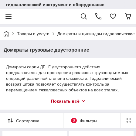
гидравлический инструмент и оборудование
Товары и услуги
Домкраты и цилиндры гидравлические
Домкраты грузовые двусторонние
Домкраты серии ДГ...Г двустороннего действия
предназначены для проведения различных грузоподъемных
операций различной степени сложности. Гидравлический
возврат штока позволяет осуществлять контроль за
перемещением тяжеловесных объектов на всех этапах,
особенно это актуально для систем синхронного подъема и
Показать всё
опускания грузов. По своему качеству и надежности
превосходят все имеющиеся аналоги в СНГ, соответствуют
всем необходимым стандартам и нормам для данного вида
оборудования. Номенклатура включает в себя
Сортировка
0
Фильтры
высокотонажные домкраты с грузоподъемностью от 50 до
1000 тонн с высотой подъема от 50 до 500 мм.