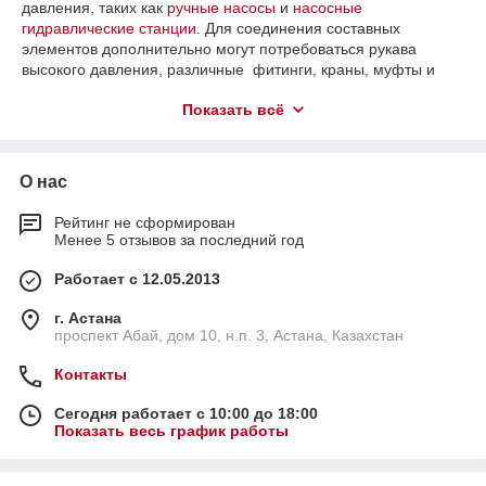
давления, таких как
ручные насосы
и
насосные
гидравлические станции
. Для соединения составных
элементов дополнительно могут потребоваться рукава
высокого давления, различные фитинги, краны, муфты и
другое сопутствующее оборудование. Для более
Показать всё
правильного подбора комплектующих рекомендуем
ознакомиться со схемами сборки гидравлических систем.
В случае возникновения трудностей в подборе
О нас
оборудования, вы можете обратиться за консультацией к
нашим специалистам, которые порекомендуют оптимальный
вариант под ваши нужды. В случае отсутствия оборудования
Рейтинг не сформирован
Менее 5 отзывов за последний год
с требуемыми параметрами, возможно изготовление
и поставка домкратов под заказ, в соответствии с вашим
Работает с 12.05.2013
техническим заданием. Мы всегда готовы к диалогу и
проявляем гибкий подход при работе со всеми клиентами.
г. Астана
проспект Абай, дом 10, н.п. 3, Астана, Казахстан
Контакты
Сегодня работает с 10:00 до 18:00
Показать весь график работы